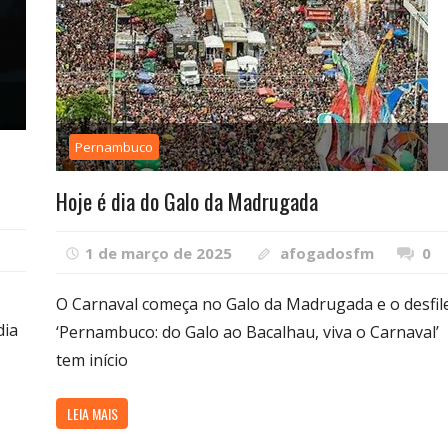
Pernambuco
Hoje é dia do Galo da Madrugada
1 de março de 2025
afogadosfm
0
O Carnaval começa no Galo da Madrugada e o desfil
dia
‘Pernambuco: do Galo ao Bacalhau, viva o Carnaval’
tem início
LEIA MAIS