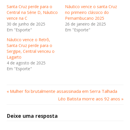
Santa Cruz perde para o
Náutico vence o santa Cruz
Central na Série D, Náutico
no primeiro clássico do
vence na C
Pernambucano 2025
30 de junho de 2025
26 de janeiro de 2025
Em "Esporte"
Em "Esporte"
Náutico vence o Retrô,
Santa Cruz perde para o
Sergipe, Central venceu o
Lagarto
4 de agosto de 2025
Em "Esporte"
Post
Navegação
Mulher foi brutalmente assassinada em Serra Talhada
Anterior:
Próximo
Léo Batista morre aos 92 anos
de
Post:
Post
Deixe uma resposta