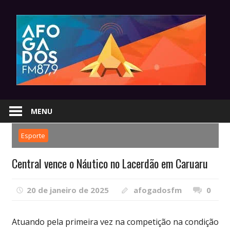
Skip
to
content
MENU
Esporte
Central vence o Náutico no Lacerdão em Caruaru
20 de janeiro de 2025
afogadosfm
0
Atuando pela primeira vez na competição na condição