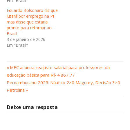
Em "Brasil"
Eduardo Bolsonaro diz que
lutará por emprego na PF
mas disse que estaria
pronto para retornar ao
Brasil
3 de janeiro de 2026
Em "Brasil"
Post
Navegação
MEC anuncia reajuste salarial para professores da
Anterior:
educação básica para R$ 4.867,77
de
Próximo
Pernambucano 2025: Náutico 2×0 Maguary, Decisão 3×0
Post:
Post
Petrolina
Deixe uma resposta