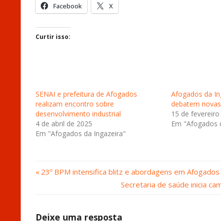
Facebook
X
Curtir isso:
SENAI e prefeitura de Afogados
Afogados da In
realizam encontro sobre
debatem novas 
desenvolvimento industrial
15 de fevereiro
4 de abril de 2025
Em "Afogados d
Em "Afogados da Ingazeira"
Post
Navegação
23º BPM intensifica blitz e abordagens em Afogados
Anterior:
Próximo
Secretaria de saúde inicia c
de
Post:
Post
Deixe uma resposta