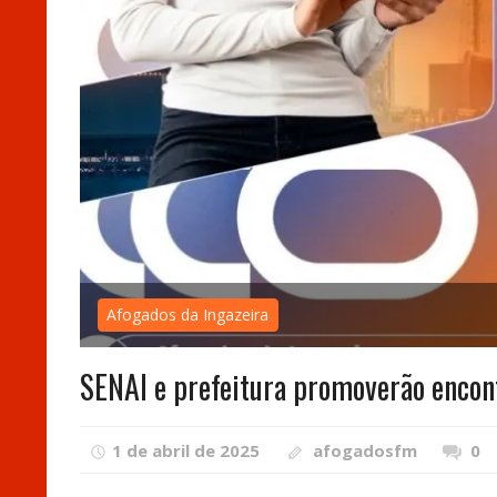
Afogados da Ingazeira
SENAI e prefeitura promoverão encont
1 de abril de 2025
afogadosfm
0