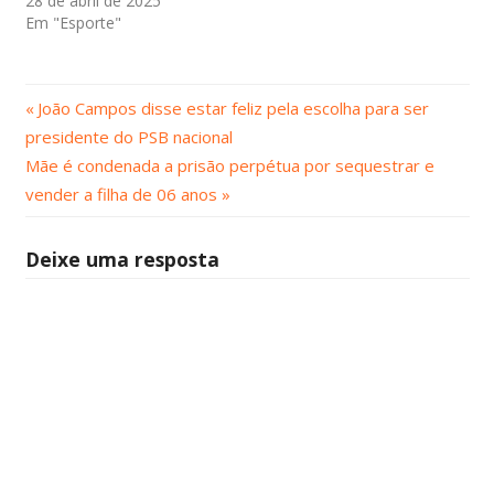
28 de abril de 2025
Em "Esporte"
Post
Navegação
João Campos disse estar feliz pela escolha para ser
Anterior:
presidente do PSB nacional
de
Próximo
Mãe é condenada a prisão perpétua por sequestrar e
Post:
Post
vender a filha de 06 anos
Deixe uma resposta