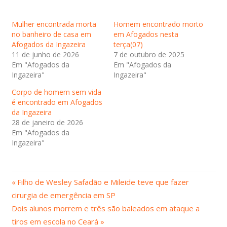
Mulher encontrada morta
Homem encontrado morto
no banheiro de casa em
em Afogados nesta
Afogados da Ingazeira
terça(07)
11 de junho de 2026
7 de outubro de 2025
Em "Afogados da
Em "Afogados da
Ingazeira"
Ingazeira"
Corpo de homem sem vida
é encontrado em Afogados
da Ingazeira
28 de janeiro de 2026
Em "Afogados da
Ingazeira"
Post
Navegação
Filho de Wesley Safadão e Mileide teve que fazer
Anterior:
cirurgia de emergência em SP
de
Próximo
Dois alunos morrem e três são baleados em ataque a
Post:
Post
tiros em escola no Ceará