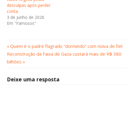
desculpas após perder
conta
3 de junho de 2026
Em "Famosos"
Post
Navegação
Quem é o padre flagrado “dormindo” com noiva de fiel
Próximo
Anterior:
Reconstrução da Faixa de Gaza custará mais de R$ 380
de
Post:
bilhões
Post
Deixe uma resposta