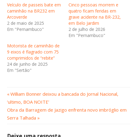
Veículo de passeis bate em
Cinco pessoas morrem e
caminhão na BR232 em
quatro ficam feridas em
Arcoverde
grave acidente na BR-232,
2 de maio de 2025
em Belo Jardim
Em "Pernambuco"
2 de julho de 2026
Em "Pernambuco"
Motorista de caminhão de
9 eixos é flagrado com 75
comprimidos de “rebite”
24 de junho de 2025
Em "Sertão"
Post
Navegação
William Bonner deixou a bancada do Jornal Nacional,
Anterior:
‘ultimo, BOA NOITE’
de
Próximo
Obra da Barragem de Jazigo enfrenta novo imbróglio em
Post:
Post
Serra Talhada
Deixe uma resposta