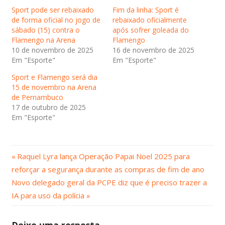
Sport pode ser rebaixado
Fim da linha: Sport é
de forma oficial no jogo de
rebaixado oficialmente
sábado (15) contra o
após sofrer goleada do
Flamengo na Arena
Flamengo
10 de novembro de 2025
16 de novembro de 2025
Em "Esporte"
Em "Esporte"
Sport e Flamengo será dia
15 de novembro na Arena
de Pernambuco
17 de outubro de 2025
Em "Esporte"
Post
Navegação
Raquel Lyra lança Operação Papai Noel 2025 para
Anterior:
reforçar a segurança durante as compras de fim de ano
de
Próximo
Novo delegado geral da PCPE diz que é preciso trazer a
Post:
Post
IA para uso da polícia
Deixe uma resposta