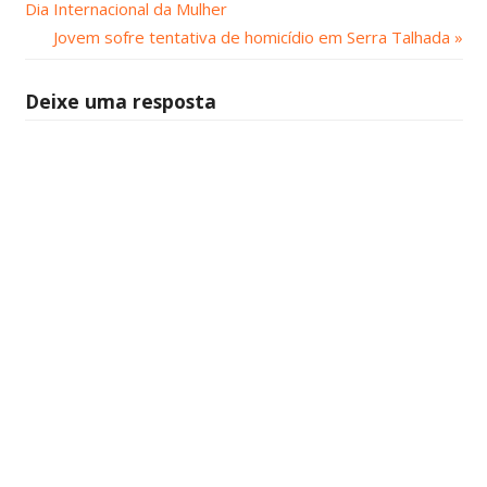
Anterior:
Dia Internacional da Mulher
de
Próximo
Jovem sofre tentativa de homicídio em Serra Talhada
Post:
Post
Deixe uma resposta