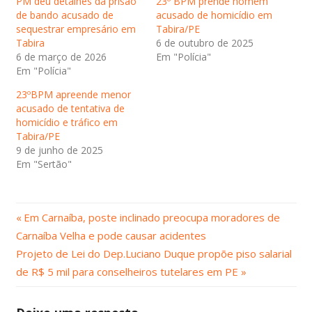
PM deu detalhes da prisão
23º BPM prende homem
de bando acusado de
acusado de homicídio em
sequestrar empresário em
Tabira/PE
Tabira
6 de outubro de 2025
6 de março de 2026
Em "Polícia"
Em "Polícia"
23ºBPM apreende menor
acusado de tentativa de
homicídio e tráfico em
Tabira/PE
9 de junho de 2025
Em "Sertão"
Post
Navegação
Em Carnaíba, poste inclinado preocupa moradores de
Anterior:
Carnaíba Velha e pode causar acidentes
de
Próximo
Projeto de Lei do Dep.Luciano Duque propõe piso salarial
Post:
Post
de R$ 5 mil para conselheiros tutelares em PE