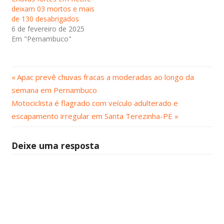
deixam 03 mortos e mais
de 130 desabrigados
6 de fevereiro de 2025
Em "Pernambuco"
Post
Navegação
Apac prevê chuvas fracas a moderadas ao longo da
Anterior:
semana em Pernambuco
de
Próximo
Motociclista é flagrado com veículo adulterado e
Post:
Post
escapamento irregular em Santa Terezinha-PE
Deixe uma resposta