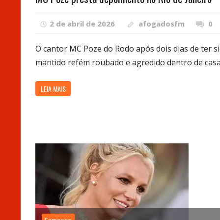
2 de abril de 2026
afogadosfm
0
O cantor MC Poze do Rodo após dois dias de ter s
mantido refém roubado e agredido dentro de casa
LEIA MAIS