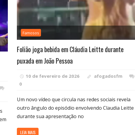
Famosos
Folião joga bebida em Cláudia Leitte durante
puxada em João Pessoa
10 de fevereiro de 2026
afogadosfm
0
Um novo vídeo que circula nas redes sociais revela
outro ângulo do episódio envolvendo Claudia Leitte
s
durante sua apresentação no
 em
LEIA MAIS