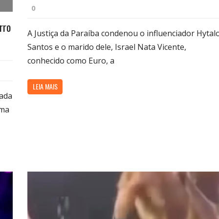
0
rro
A Justiça da Paraíba condenou o influenciador Hytal
Santos e o marido dele, Israel Nata Vicente,
conhecido como Euro, a
LEIA MAIS
rada
uma