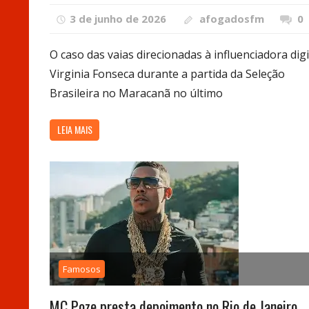
3 de junho de 2026
afogadosfm
0
O caso das vaias direcionadas à influenciadora digi
Virginia Fonseca durante a partida da Seleção
Brasileira no Maracanã no último
LEIA MAIS
Famosos
MC Poze presta depoimento no Rio de Janeiro