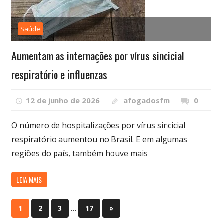
Saúde
Aumentam as internações por vírus sincicial
respiratório e influenzas
12 de junho de 2026
afogadosfm
0
O número de hospitalizações por vírus sincicial
respiratório aumentou no Brasil. E em algumas
regiões do país, também houve mais
LEIA MAIS
Paginação
…
Próximos
1
2
3
17
»
Posts