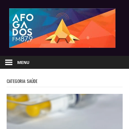
Skip
to
content
MENU
CATEGORIA:
SAÚDE