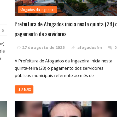
Afogados da Ingazeira
Prefeitura de Afogados inicia nesta quinta (28) 
0
pagamento de servidores
pe)
27 de agosto de 2025
afogadosfm
0
eia
o
A Prefeitura de Afogados da Ingazeira inicia nesta
quinta-feira (28) o pagamento dos servidores
públicos municipais referente ao mês de
LEIA MAIS