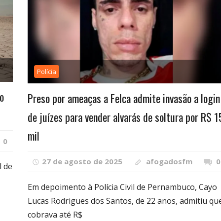
Polícia
o
Preso por ameaças a Felca admite invasão a login
de juízes para vender alvarás de soltura por R$ 1
mil
0
27 de agosto de 2025
afogadosfm
0
l de
Em depoimento à Polícia Civil de Pernambuco, Cayo
Lucas Rodrigues dos Santos, de 22 anos, admitiu qu
cobrava até R$