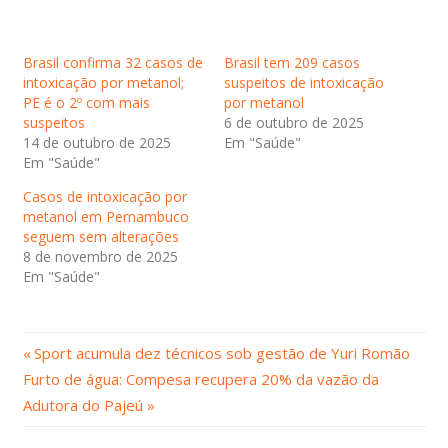
Brasil confirma 32 casos de
Brasil tem 209 casos
intoxicação por metanol;
suspeitos de intoxicação
PE é o 2º com mais
por metanol
suspeitos
6 de outubro de 2025
14 de outubro de 2025
Em "Saúde"
Em "Saúde"
Casos de intoxicação por
metanol em Pernambuco
seguem sem alterações
8 de novembro de 2025
Em "Saúde"
Post
Navegação
Sport acumula dez técnicos sob gestão de Yuri Romão
Próximo
Anterior:
Furto de água: Compesa recupera 20% da vazão da
de
Post:
Adutora do Pajeú
Post